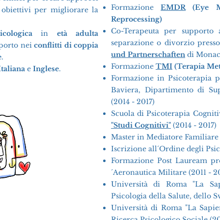
Formazione
EMDR
(Eye M
 obiettivi per migliorare la
Reprocessing)
Co-Terapeuta per supporto a
cologica
in
età adulta
separazione o divorzio press
pporto nei
conflitti di coppia
und Partnerschaften
di Monac
e
.
Formazione
TMI
(Terapia Met
Italiana
e
Inglese
.
Formazione in Psicoterapia p
Baviera, Dipartimento di Sup
(2014 - 2017)
Scuola di Psicoterapia Cogni
"Studi Cognitivi"
(2014 - 2017)
Master in Mediatore Familiare
Iscrizione all´Ordine degli Psi
Formazione Post Lauream pres
´Aeronautica Militare (2011 - 2
Università di Roma "La Sap
Psicologia della Salute, dello 
Università di Roma "La Sapien
Ricerca Psicologico Sociale (2