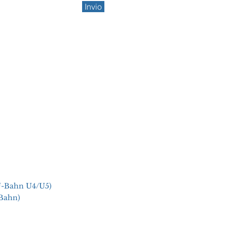
Invio
U-Bahn U4/U5)
-Bahn)