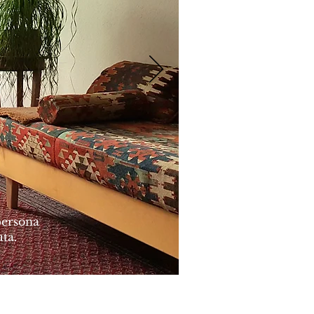
 persona
uta.