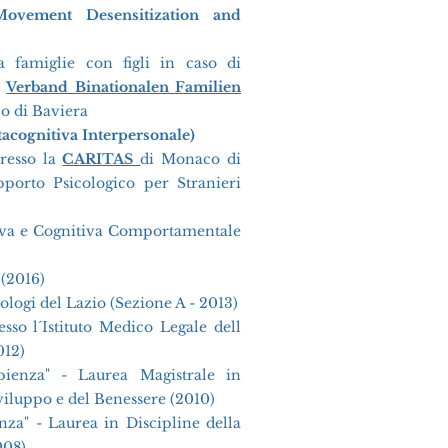
ovement Desensitization and
 famiglie con figli in caso di
o
Verband Binationalen Familien
o di Baviera
acognitiva Interpersonale)
resso la
CARITAS
di Monaco di
porto Psicologico per Stranieri
tiva e Cognitiva Comportamentale
 (2016)
cologi del Lazio (Sezione A - 2013)
so l´Istituto Medico Legale dell
012)
ienza" - Laurea Magistrale in
Sviluppo e del Benessere (2010)
za" - Laurea in Discipline della
008)