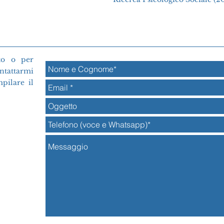
to o per
ontattarmi
mpilare il