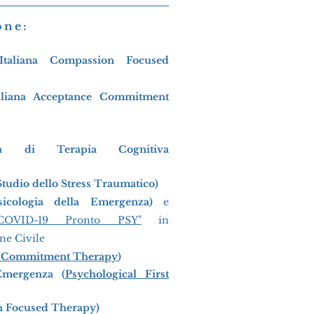
one:
Italiana
Compassion Focused
aliana
Acceptance Commitment
ana di Terapia Cognitiva
 Studio dello Stress Traumatico
)
sicologia della
Emergenza)
e
COVID-19 Pronto PSY"
in
ne Civile
e Commitment Therapy
)
´Emergenza (
Psychological First
 Focused Therapy)