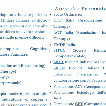
Attività e Formazi
Socio Ordinario:
 dopo una lunga esperienza
 Militare Italiana ho deciso
CFT Italia
(Associazione 
ra per potermi dedicare alla
Therapy
)
considero una vera missione
ACT Italia
(Associazione It
re dalle proprie difficoltà.
Therapy
)
EMDR
Italia
oterapeuta Cognitivo
SITCC
(
Società Itali
atore Familiare
.
Comportamentale)
SISST
(
Società
Italiana per lo
ization and Reprocessing)
SIPEm
(
Società
Italiana P
Therapy)
volontario Programma
"
rapy)
collaborazione con la Protezio
terpersonale)
Formazione
ACT (
Acceptanc
Formazione
Psicologo dell
apia
moderni per un ampio
Aid
)
o
individuale
, di
coppia
e
Formazione
CFT
(Compassion
 clinici per creare approcci