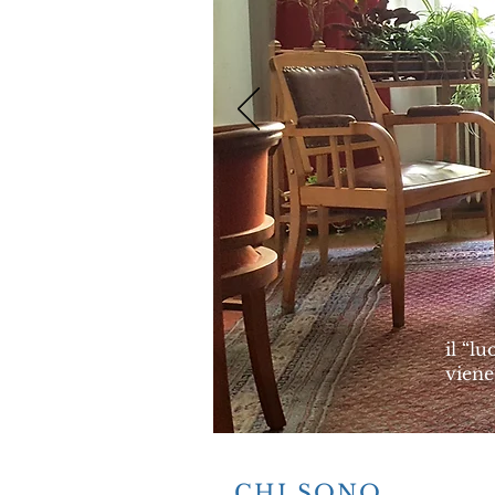
il “lu
viene 
CHI SONO