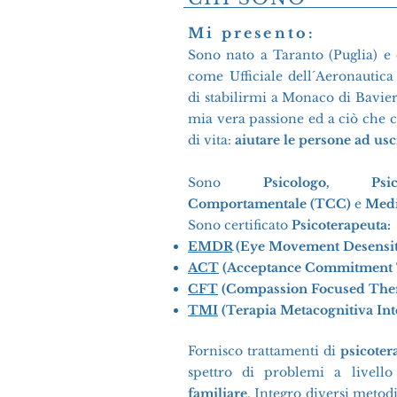
Mi presento:
Sono nato a Taranto (Puglia) e
come Ufficiale dell´Aeronautica
di stabilirmi a Monaco di Bavie
mia vera passione ed a ciò che 
di vita:
aiutare le persone ad usci
Sono
Psicologo, Psic
Comportamentale (TCC)
e
Medi
Sono certificato
Psicoterapeuta:
EMDR
(Eye Movement Desensit
ACT
(Acceptance Commitment 
CFT
(Compassion Focused The
TMI
(Terapia Metacognitiva In
Fornisco trattamenti di
psicoter
spettro di problemi
a livell
familiare
.
Integro diversi metodi